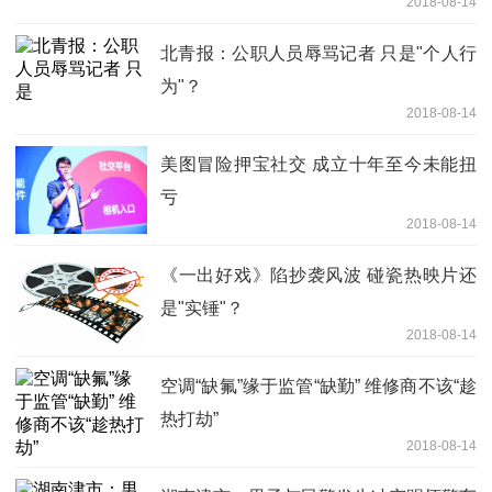
2018-08-14
北青报：公职人员辱骂记者 只是"个人行
为"？
2018-08-14
美图冒险押宝社交 成立十年至今未能扭
亏
2018-08-14
《一出好戏》陷抄袭风波 碰瓷热映片还
是"实锤"？
2018-08-14
空调“缺氟”缘于监管“缺勤” 维修商不该“趁
热打劫”
2018-08-14