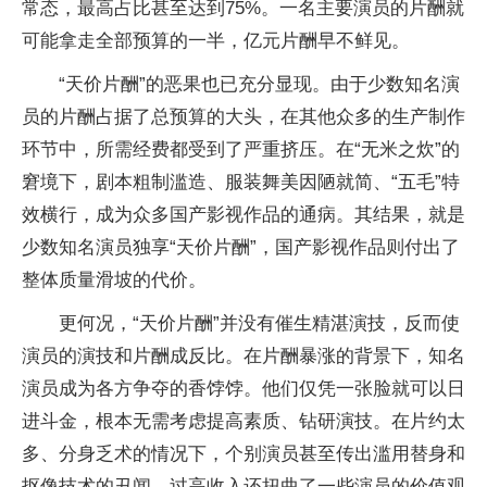
常态，最高占比甚至达到75%。一名主要演员的片酬就
可能拿走全部预算的一半，亿元片酬早不鲜见。
“天价片酬”的恶果也已充分显现。由于少数知名演
员的片酬占据了总预算的大头，在其他众多的生产制作
环节中，所需经费都受到了严重挤压。在“无米之炊”的
窘境下，剧本粗制滥造、服装舞美因陋就简、“五毛”特
效横行，成为众多国产影视作品的通病。其结果，就是
少数知名演员独享“天价片酬”，国产影视作品则付出了
整体质量滑坡的代价。
更何况，“天价片酬”并没有催生精湛演技，反而使
演员的演技和片酬成反比。在片酬暴涨的背景下，知名
演员成为各方争夺的香饽饽。他们仅凭一张脸就可以日
进斗金，根本无需考虑提高素质、钻研演技。在片约太
多、分身乏术的情况下，个别演员甚至传出滥用替身和
抠像技术的丑闻。过高收入还扭曲了一些演员的价值观