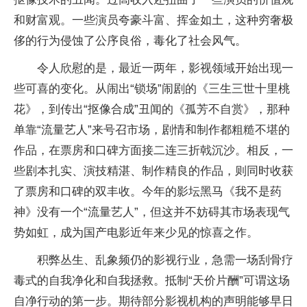
和财富观。一些演员夸豪斗富、挥金如土，这种穷奢极
侈的行为侵蚀了公序良俗，毒化了社会风气。
令人欣慰的是，最近一两年，影视领域开始出现一
些可喜的变化。从闹出“锁场”闹剧的《三生三世十里桃
花》，到传出“抠像合成”丑闻的《孤芳不自赏》，那种
单靠“流量艺人”来号召市场，剧情和制作都粗糙不堪的
作品，在票房和口碑方面接二连三折戟沉沙。相反，一
些剧本扎实、演技精湛、制作精良的作品，则同时收获
了票房和口碑的双丰收。今年的影坛黑马《我不是药
神》没有一个“流量艺人”，但这并不妨碍其市场表现气
势如虹，成为国产电影近年来少见的惊喜之作。
积弊丛生、乱象频仍的影视行业，急需一场刮骨疗
毒式的自我净化和自我拯救。抵制“天价片酬”可谓这场
自净行动的第一步。期待部分影视机构的声明能够早日