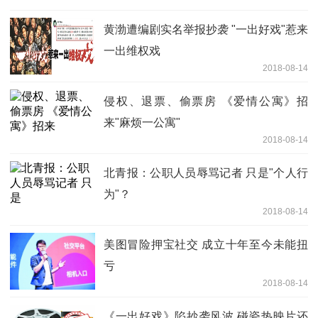
黄渤遭编剧实名举报抄袭 "一出好戏"惹来
一出维权戏
2018-08-14
侵权、退票、偷票房 《爱情公寓》招
来"麻烦一公寓"
2018-08-14
北青报：公职人员辱骂记者 只是"个人行
为"？
2018-08-14
美图冒险押宝社交 成立十年至今未能扭
亏
2018-08-14
《一出好戏》陷抄袭风波 碰瓷热映片还