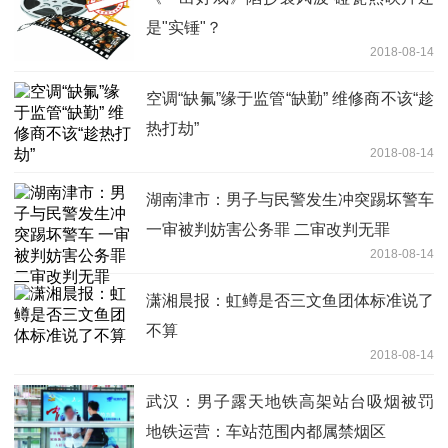
是"实锤"？
2018-08-14
空调“缺氟”缘于监管“缺勤” 维修商不该“趁
热打劫”
2018-08-14
湖南津市：男子与民警发生冲突踢坏警车
一审被判妨害公务罪 二审改判无罪
2018-08-14
潇湘晨报：虹鳟是否三文鱼团体标准说了
不算
2018-08-14
武汉：男子露天地铁高架站台吸烟被罚
地铁运营：车站范围内都属禁烟区