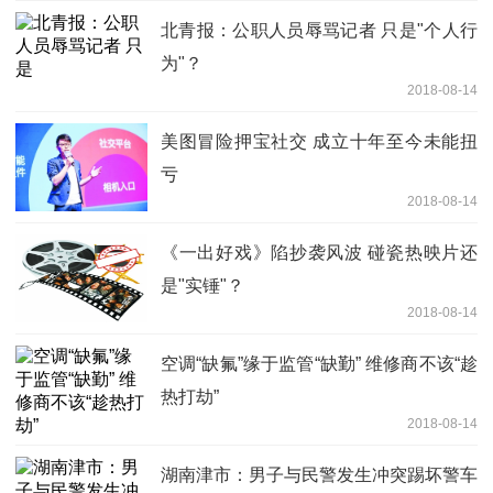
北青报：公职人员辱骂记者 只是"个人行
为"？
2018-08-14
美图冒险押宝社交 成立十年至今未能扭
亏
2018-08-14
《一出好戏》陷抄袭风波 碰瓷热映片还
是"实锤"？
2018-08-14
空调“缺氟”缘于监管“缺勤” 维修商不该“趁
热打劫”
2018-08-14
湖南津市：男子与民警发生冲突踢坏警车