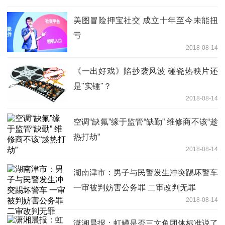
美图冒险押宝社交 成立十年至今未能扭
亏
2018-08-14
《一出好戏》陷抄袭风波 碰瓷热映片还
是"实锤"？
2018-08-14
空调“缺氟”缘于监管“缺勤” 维修商不该“趁
热打劫”
2018-08-14
湖南津市：男子与民警发生冲突踢坏警车
一审被判妨害公务罪 二审改判无罪
2018-08-14
潇湘晨报：虹鳟是否三文鱼团体标准说了