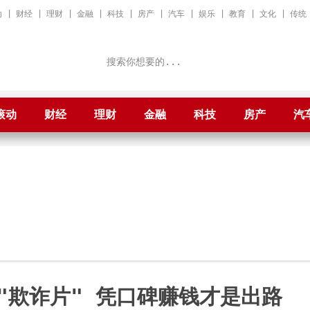
动
|
财经
|
理财
|
金融
|
科技
|
房产
|
汽车
|
娱乐
|
教育
|
文化
|
传统
滚动
财经
理财
金融
科技
房产
汽
"欺诈片" 凭口碑赚钱才是出路