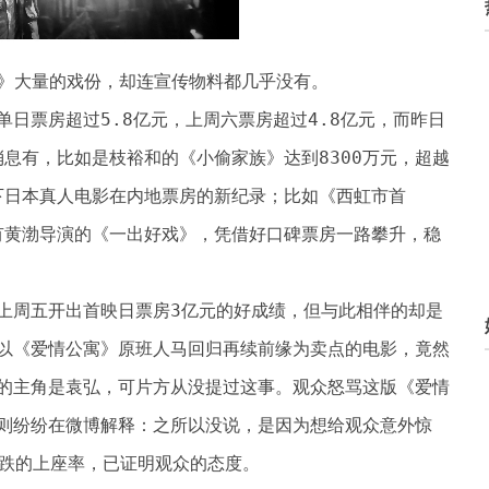
》大量的戏份，却连宣传物料都几乎没有。
日票房超过5.8亿元，上周六票房超过4.8亿元，而昨日
消息有，比如是枝裕和的《小偷家族》达到8300万元，超越
创下日本真人电影在内地票房的新纪录；比如《西虹市首
还有黄渤导演的《一出好戏》，凭借好口碑票房一路攀升，稳
上周五开出首映日票房3亿元的好成绩，但与此相伴的却是
以《爱情公寓》原班人马回归再续前缘为卖点的电影，竟然
的主角是袁弘，可片方从没提过这事。观众怒骂这版《爱情
则纷纷在微博解释：之所以没说，是因为想给观众意外惊
大跌的上座率，已证明观众的态度。