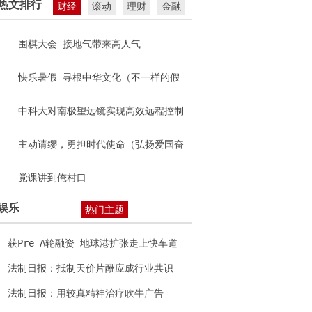
热文排行
财经
滚动
理财
金融
围棋大会 接地气带来高人气
快乐暑假 寻根中华文化（不一样的假
期）
中科大对南极望远镜实现高效远程控制
主动请缨，勇担时代使命（弘扬爱国奋
斗精神 建功立业新时代）
党课讲到俺村口
娱乐
热门主题
获Pre-A轮融资 地球港扩张走上快车道
法制日报：抵制天价片酬应成行业共识
法制日报：用较真精神治疗吹牛广告