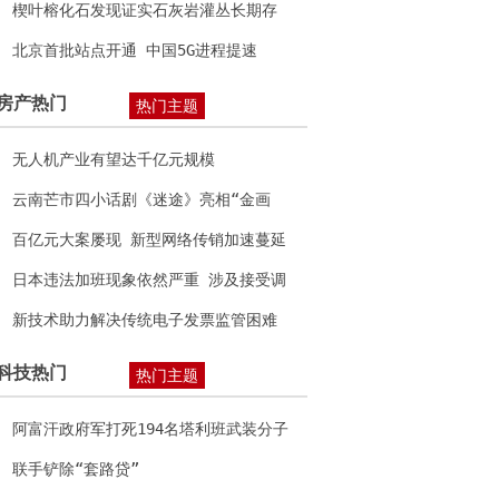
楔叶榕化石发现证实石灰岩灌丛长期存
在
北京首批站点开通 中国5G进程提速
房产热门
热门主题
无人机产业有望达千亿元规模
云南芒市四小话剧《迷途》亮相“金画
眉”全国儿童戏剧教育成果展获好评
百亿元大案屡现 新型网络传销加速蔓延
日本违法加班现象依然严重 涉及接受调
查的半数单位
新技术助力解决传统电子发票监管困难
等问题
科技热门
热门主题
阿富汗政府军打死194名塔利班武装分子
联手铲除“套路贷”