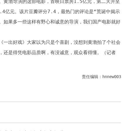
。黄渤导演的这部电影，首映日票房1.5亿元，第二天升至
1.4亿元。该片豆瓣评分7.4，最热门的评论是“荒诞中揭示
。如果多一些这样有野心和诚意的导演，我们国产电影就好
《一出好戏》大家以为只是个喜剧，没想到黄渤拍了个社会
，还是得凭电影品质啊，有没诚意，观众看得懂。（记者
责任编辑：hnnew003