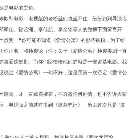
然是电影的主角。
诈欺型电影，电视版的老粉丝们也坐不住，纷纷跑到导演韦
邓家佳、孙艺洲、李佳航、李金铭等人的微博下面留言开
丝点赞：“你可能不知道《爱情公寓》的那些铁粉，为了给
正你正名，和抄袭论（注：关于《爱情公寓》抄袭美剧一直
的喜爱这部剧。而你们回馈给他们的就是一部盗墓电影。我
没说过《爱情公寓》一句不好，这是我第一次否定《爱情公
丝惊喜，才一直藏着掖着，不透露任何剧情，也不告诉大家
示，电视版之前就有提到《盗墓笔记》，所以这次只是“皮
。
有自称业内人士的人爆料，称这片原本叫《新次元冒险