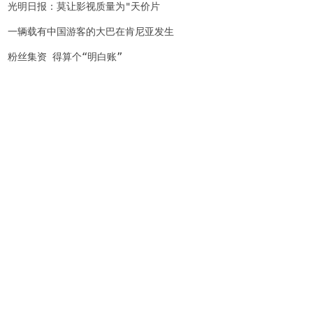
光明日报：莫让影视质量为"天价片
酬"买单
一辆载有中国游客的大巴在肯尼亚发生
车祸致多人受伤
粉丝集资 得算个“明白账”