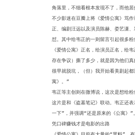
角落里，不细看根本发现不了，而他居
不少影迷在豆瓣上将《爱情公寓》骂作
正、编剧汪远以及演员陈赫、娄艺潇、
怼。其中给韦正的一则留言引起很多粉
《爱情公寓》正名，给演员正名，给韦
存在争议）撕了多少，就是因为他们真
很早就脱坑，（但）我开始看美剧起都
寓》。”
韦正等主创则在微博说，这次是想给粉
这片是和《盗墓笔记》联动。韦正还表
一下”，并强调“还是原来的《公寓》”
凭口碑赚钱才是电影的出路
《爱情公寓》目前有大量的“黑料”，