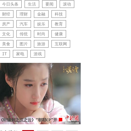
今日头条
生活
要闻
滚动
财经
理财
金融
科技
房产
汽车
娱乐
教育
文化
传统
时尚
健康
美食
图片
旅游
互联网
IT
家电
游戏
《轩辕剑之汉之云》“朝耶CP”开
启虐恋模式