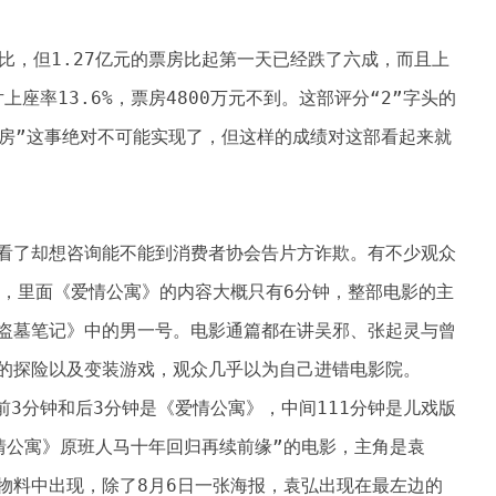
占比，但1.27亿元的票房比起第一天已经跌了六成，而且上
上座率13.6%，票房4800万元不到。这部评分“2”字头的
票房”这事绝对不可能实现了，但这样的成绩对这部看起来就
看了却想咨询能不能到消费者协会告片方诈欺。有不少观众
版，里面《爱情公寓》的内容大概只有6分钟，整部电影的主
盗墓笔记》中的男一号。电影通篇都在讲吴邪、张起灵与曾
的探险以及变装游戏，观众几乎以为自己进错电影院。
前3分钟和后3分钟是《爱情公寓》，中间111分钟是儿戏版
情公寓》原班人马十年回归再续前缘”的电影，主角是袁
物料中出现，除了8月6日一张海报，袁弘出现在最左边的