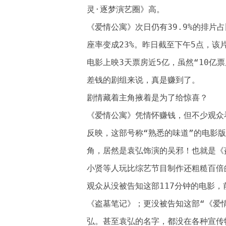
灵·逐梦演艺圈》高。
《爱情公寓》次日仍有39.9%的排片
座率变成23%。昨日截至下午5点，该片
电影上映3天票房近5亿，虽然“10亿
差钱的剧组来说，真是赚到了。
剧情藏着主角掖着是为了给惊喜？
《爱情公寓》凭情怀赚钱，但不少观众
反映，这部号称“熟悉的味道”的电影
角，居然是袁弘饰演的吴邪！也就是《
小贤等人玩比综艺节目制作还粗糙百倍
观众从没被告知这部117分钟的电影，
《盗墓笔记》；更没被告知这部“《爱
弘。甚至袁弘的名字，都没在各种宣传