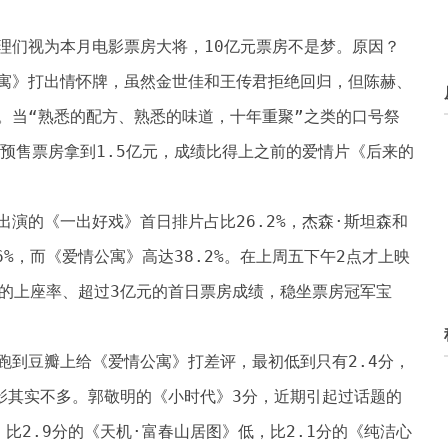
理们视为本月电影票房大将，10亿元票房不是梦。原因？
寓》打出情怀牌，虽然金世佳和王传君拒绝回归，但陈赫、
。当“熟悉的配方、熟悉的味道，十年重聚”之类的口号祭
预售票房拿到1.5亿元，成绩比得上之前的爱情片《后来的
演的《一出好戏》首日排片占比26.2%，杰森·斯坦森和
6%，而《爱情公寓》高达38.2%。在上周五下午2点才上映
%的上座率、超过3亿元的首日票房成绩，稳坐票房冠军宝
跑到豆瓣上给《爱情公寓》打差评，最初低到只有2.4分，
电影其实不多。郭敬明的《小时代》3分，近期引起过话题的
比2.9分的《天机·富春山居图》低，比2.1分的《纯洁心