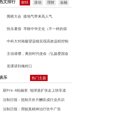
热文排行
财经
滚动
理财
金融
围棋大会 接地气带来高人气
快乐暑假 寻根中华文化（不一样的假
期）
中科大对南极望远镜实现高效远程控制
主动请缨，勇担时代使命（弘扬爱国奋
斗精神 建功立业新时代）
党课讲到俺村口
娱乐
热门主题
获Pre-A轮融资 地球港扩张走上快车道
法制日报：抵制天价片酬应成行业共识
法制日报：用较真精神治疗吹牛广告