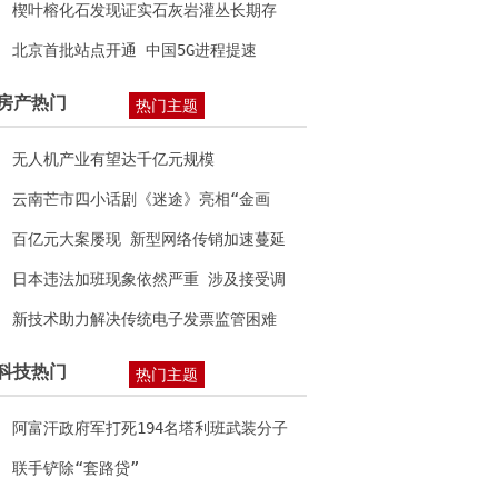
楔叶榕化石发现证实石灰岩灌丛长期存
在
北京首批站点开通 中国5G进程提速
房产热门
热门主题
无人机产业有望达千亿元规模
云南芒市四小话剧《迷途》亮相“金画
眉”全国儿童戏剧教育成果展获好评
百亿元大案屡现 新型网络传销加速蔓延
日本违法加班现象依然严重 涉及接受调
查的半数单位
新技术助力解决传统电子发票监管困难
等问题
科技热门
热门主题
阿富汗政府军打死194名塔利班武装分子
联手铲除“套路贷”