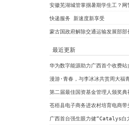
安徽芜湖城管掌掴暑期学生工？网
快递服务 新速度新享受
蒙古国政府解除交通运输发展部部
最近更新
华为数字能源助力广西首个收费站
漫游·青春，与李冰冰共赏周大福青
第二届最佳国资基金管理人颁奖典礼
举行
苍梧县电子商务进农村培育电商带
广西首台强生眼力健“Catalys