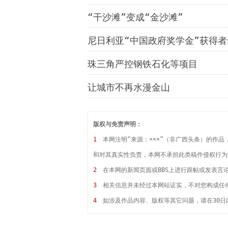
“干沙滩”变成“金沙滩”
尼日利亚“中国政府奖学金”获得
珠三角严控钢铁石化等项目
让城市不再水漫金山
版权与免责声明：
1
本网注明“来源：×××”（非广西头条）的作
和对其真实性负责，本网不承担此类稿件侵权行为
2
在本网的新闻页面或BBS上进行跟帖或发表言
3
相关信息并未经过本网站证实，不对您构成任
4
如涉及作品内容、版权等其它问题，请在30日