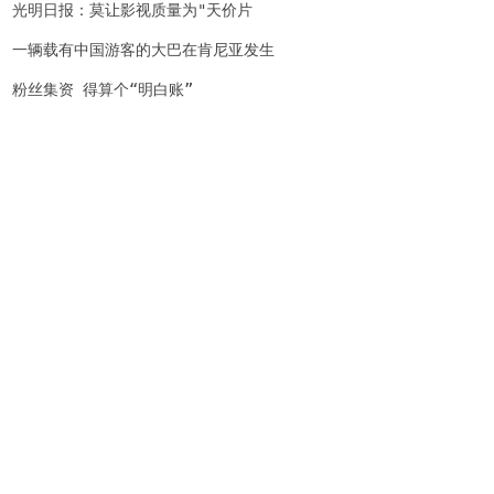
光明日报：莫让影视质量为"天价片
酬"买单
一辆载有中国游客的大巴在肯尼亚发生
车祸致多人受伤
粉丝集资 得算个“明白账”