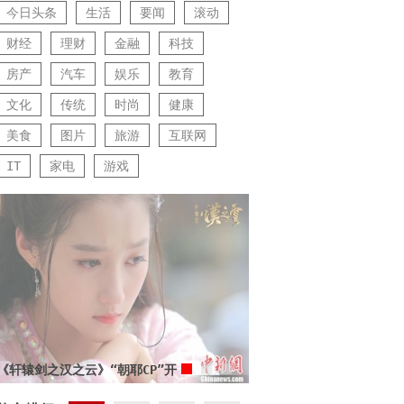
今日头条
生活
要闻
滚动
财经
理财
金融
科技
房产
汽车
娱乐
教育
文化
传统
时尚
健康
美食
图片
旅游
互联网
IT
家电
游戏
《轩辕剑之汉之云》“朝耶CP”开
启虐恋模式