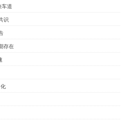
快车道
共识
告
期存在
速
分化