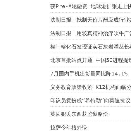
获Pre-A轮融资 地球港扩张走上
法制日报：抵制天价片酬应成行业
法制日报：用较真精神治疗吹牛广
楔叶榕化石发现证实石灰岩灌丛长
北京首批站点开通 中国5G进程提
7月国内手机出货量同比降14.1%
义务教育政策收紧 K12机构面临
印议员竟扮成“希特勒”向莫迪抗议
英囚犯丢东西获监狱赔偿
拉萨今年格外绿