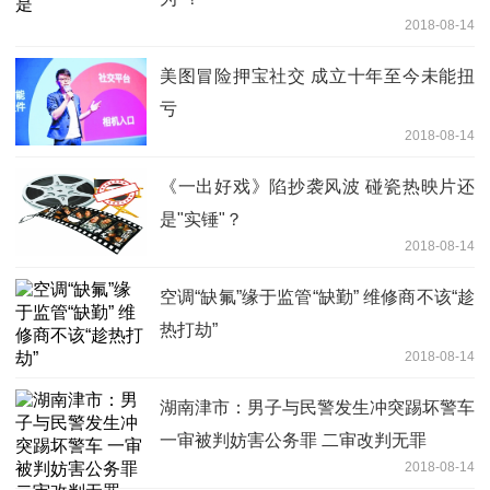
2018-08-14
美图冒险押宝社交 成立十年至今未能扭
亏
2018-08-14
《一出好戏》陷抄袭风波 碰瓷热映片还
是"实锤"？
2018-08-14
空调“缺氟”缘于监管“缺勤” 维修商不该“趁
热打劫”
2018-08-14
湖南津市：男子与民警发生冲突踢坏警车
一审被判妨害公务罪 二审改判无罪
2018-08-14